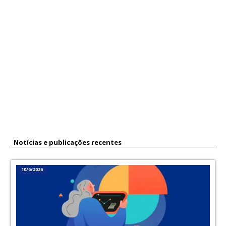
Fonte:
Previc
Autor(a):
Previc
Notícias e publicações recentes
10/6/2026