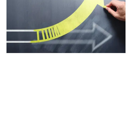
Lei nº 14.803, de 10 de janeiro de 2024
que começaram a receber seu
benefício antes da lei entrar em vigor
participante assistido(a) da
Prev Pepsico