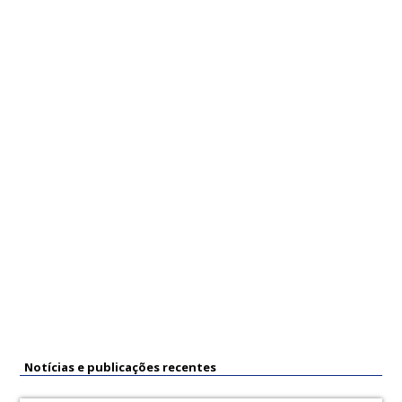
até o dia 10
após o dia 10
Notícias e publicações recentes