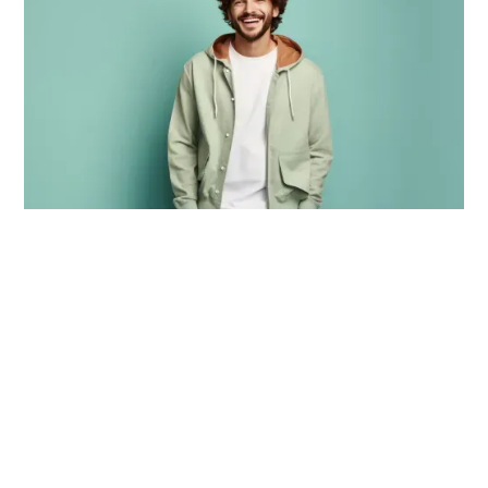
Invista e aumente a sua
reserva financeira
contribuição extraordinária
plano
Prev Pepsico
para investir cada vez mais
no seu futuro