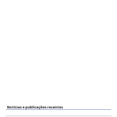
leia este conteúdo no site da Receita
Federal
efetivar a contribuição extraordinária
este formulário
prevpepsico@pepsico.com
com a Prev Pepsico você pode mais!
Notícias e publicações recentes